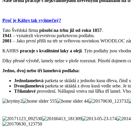
Naše firma pracuje s nejkvalitnějšími dřevěnými podlahami na t
Proč je Kährs tak vyjímečný?
Tato Švédská firma
působí na trhu již od roku 1857
.
1941
– vynalezli vícevrstvou parketovou podlahu.
2001
– Jako první přišli na trh se světovou novinkou WOODLOC zám
KAHRS
pracuje s kvalitními laky a oleji
. Tyto podlahy jsou vhodné
Díky přesné výrobě, lamely nelze v ploše rozeznat. Působí dojmem ce
Jedno, dvoj nebo tří lamelová podlaha:
Jednolamelová
parketa se skládá z jednoho kusu dřeva, čímž s
Dvoujlamelová
parketa se skládá z dvou kusů vedle sebe. Je to 
Třílamlové
provedení. Nášlapná vrstva má šířku tří lamel. Vh