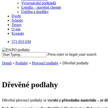
Vyrovnávání podkladů
Lepidla – stavební chemie
Údržba a doplňky
Dveře
Schody
Terasy
O nás
Kontakt
571 653 030
Press enter to begin your search
Close
Domů
»
Podlahy
»
Plovoucí podlahy
»
Dřevěné podlahy
Search
Dřevěné podlahy
Dřevěné plovoucí podlahy se
vyrábí z přírodního materiálu – ze d