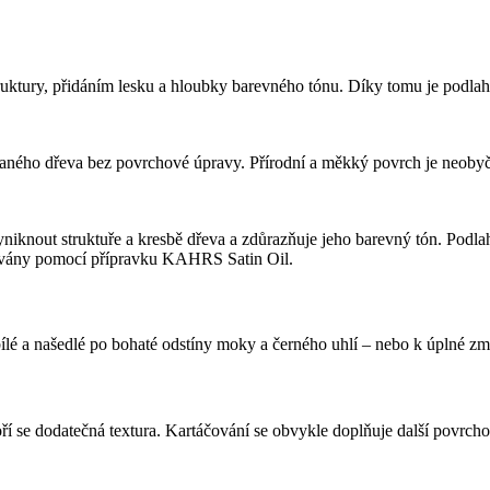
uktury, přidáním lesku a hloubky barevného tónu. Díky tomu je podlaha 
ného dřeva bez povrchové úpravy. Přírodní a měkký povrch je neobyčejn
yniknout struktuře a kresbě dřeva a zdůrazňuje jeho barevný tón. Podla
řovány pomocí přípravku KAHRS Satin Oil.
ílé a našedlé po bohaté odstíny moky a černého uhlí – nebo k úplné zm
oří se dodatečná textura. Kartáčování se obvykle doplňuje další povrc