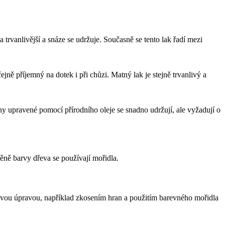
trvanlivější a snáze se udržuje. Současně se tento lak řadí mezi
ě příjemný na dotek i při chůzi. Matný lak je stejně trvanlivý a
hy upravené pomocí přírodního oleje se snadno udržují, ale vyžadují o
ěně barvy dřeva se používají mořidla.
hovou úpravou, například zkosením hran a použitím barevného mořidla