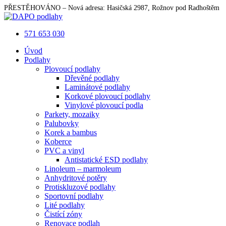
Skip
PŘESTĚHOVÁNO – Nová adresa: Hasičská 2987, Rožnov pod Radhoštěm
to
main
571 653 030
content
Menu
Úvod
Podlahy
Plovoucí podlahy
Dřevěné podlahy
Laminátové podlahy
Korkové plovoucí podlahy
Vinylové plovoucí podla
Parkety, mozaiky
Palubovky
Korek a bambus
Koberce
PVC a vinyl
Antistatické ESD podlahy
Linoleum – marmoleum
Anhydritové potěry
Protiskluzové podlahy
Sportovní podlahy
Lité podlahy
Čistící zóny
Renovace podlah