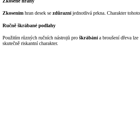
Zkosené hrany
Zkosením
hran desek se
zdůrazní
jednotlivá prkna. Charakter tohot
Ručně škrábané podlahy
Použitím různých ručních nástrojů pro
škrábání
a broušení dřeva lze
skutečně riskantní charakter.