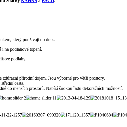
rhu
značky
KAHRS
a
ESCO
.
kem, který používají do dnes.
 i na podlahové topení.
listvé podlahy.
e zdůrazní přírodní dojem. Jsou výborné pro větší prostory.
střední cesta.
odné do menších prostorů. Nabízí širokou řadu dekoračních možností.