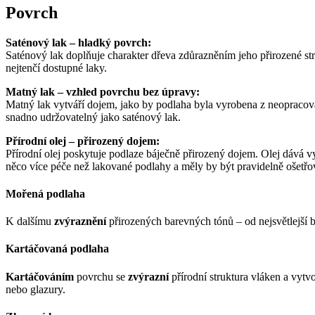
Povrch
Saténový lak – hladký povrch:
Saténový lak doplňuje charakter dřeva zdůrazněním jeho přirozené str
nejtenčí dostupné laky.
Matný lak – vzhled povrchu bez úpravy:
Matný lak vytváří dojem, jako by podlaha byla vyrobena z neopracova
snadno udržovatelný jako saténový lak.
Přírodní olej – přirozený dojem:
Přírodní olej poskytuje podlaze báječně přirozený dojem. Olej dává v
něco více péče než lakované podlahy a měly by být pravidelně ošet
Mořená podlaha
K dalšímu
zvýraznění
přirozených barevných tónů – od nejsvětlejší b
Kartáčovaná podlaha
Kartáčováním
povrchu se
zvýrazní
přírodní struktura vláken a vytv
nebo glazury.